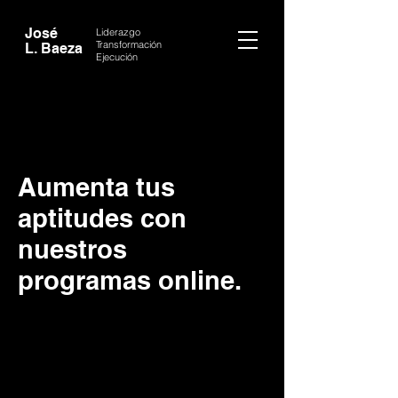
José
Liderazgo
Transformación
L. Baeza
Ejecución
Aumenta tus
aptitudes con
nuestros
programas online.