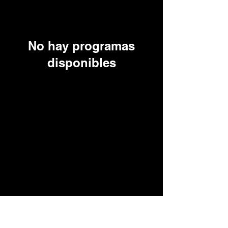
No hay programas
disponibles
jose@jlbaeza.com
+52 811 016 1272